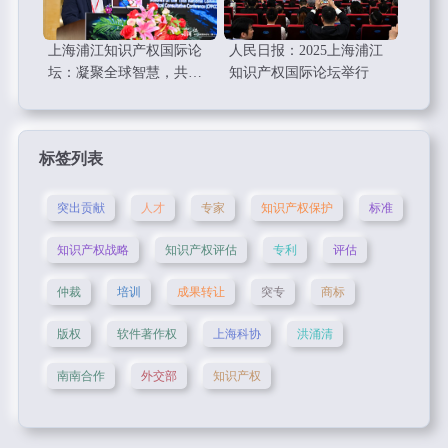
上海浦江知识产权国际论
人民日报：2025上海浦江
坛：凝聚全球智慧，共绘
知识产权国际论坛举行
知识产权新蓝图
标签列表
突出贡献
人才
专家
知识产权保护
标准
知识产权战略
知识产权评估
专利
评估
仲裁
培训
成果转让
突专
商标
版权
软件著作权
上海科协
洪涌清
南南合作
外交部
知识产权