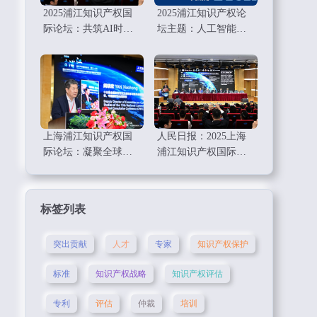
2025浦江知识产权国
2025浦江知识产权论
际论坛：共筑AI时代
坛主题：人工智能和
知识产权的新未来
数字经济时代知识产
权工作要点
上海浦江知识产权国
人民日报：2025上海
际论坛：凝聚全球智
浦江知识产权国际论
慧，共绘知识产权新
坛举行
蓝图
标签列表
突出贡献
人才
专家
知识产权保护
标准
知识产权战略
知识产权评估
专利
评估
仲裁
培训