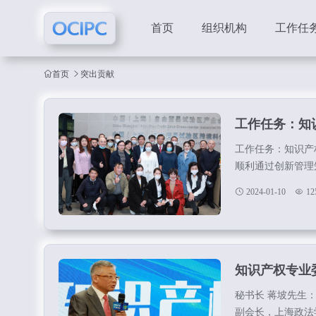
首页
组织机构
工作任
首页
突出贡献
工作任务：知
工作任务：知识产权
顺利通过创新管理知
在知识产权管理中
2024-01-10
12
龙。3）招募会员
员，最终形成以企
态圈。...
知识产权专业
秘书长 蒋坡先生
副会长，上海政法