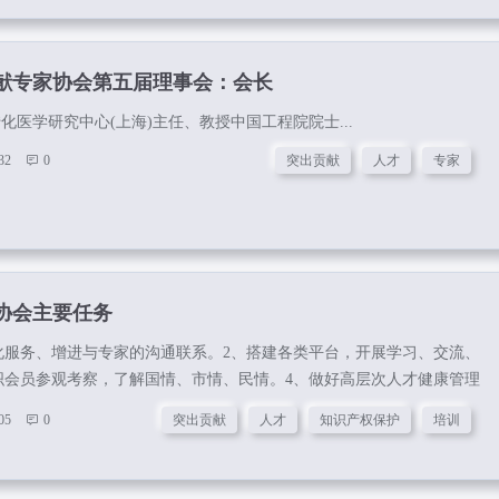
献专家协会第五届理事会：会长
化医学研究中心(上海)主任、教授中国工程院院士...
32
0
突出贡献
人才
专家
协会主要任务
化服务、增进与专家的沟通联系。2、搭建各类平台，开展学习、交流、
织会员参观考察，了解国情、市情、民情。4、做好高层次人才健康管理
、提供各类科技攻关、科技创新咨询服务。6、举办各类国际论坛，开展
05
0
突出贡献
人才
知识产权保护
培训
、发挥人才的智力优势，参与政府决策咨询活动。8、发挥上海人才优
供智力服务。9、做好高层次人才事迹的宣传工作。10、向社会推荐优秀