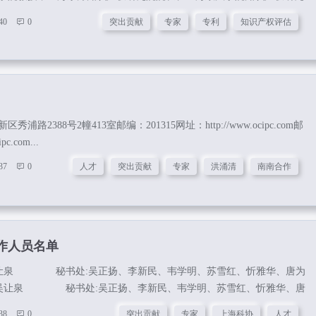
 张烽先生：上海市突出贡献专家协会知识产权专业委员会副秘书长，万
40
0
突出贡献
专家
专利
知识产权评估
合伙人/数字法律专业员会主任，上海区块链技术协会智库专家/科技评价
院环境资源与能源法研究中心客座教授和兼职硕士生导师。江淑美女
献专家协会知识产权专业委员会副秘书长，上海浦江企业知识产权合作
外交部南...
路2388号2幢413室邮编：201315网址：http://www.ocipc.com邮
c.com...
37
0
人才
突出贡献
专家
洪涌清
南南合作
作人员名单
:吴让泉 秘书处:吴正扬、李新民、韦学明、苏雪红、忻雅华、唐为
长:吴让泉 秘书处:吴正扬、李新民、韦学明、苏雪红、忻雅华、唐
 秘书长:王京春 副秘书长:吴正扬、陈皓 ...
38
0
突出贡献
专家
上海科协
人才