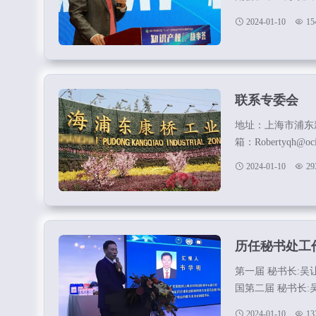
中心主任副秘书长
2024-01-10
15
商天勤律师事务所
专家，上海政法学
士：上海市突出贡
交流中心副秘书长，
联系专委会
地址：上海市浦东新区秀浦
箱：Robertyqh@ocip
2024-01-10
29
历任秘书处工
第一届 秘书长
国第二届 秘书
为国、毛芳第三届
2024-01-10
13