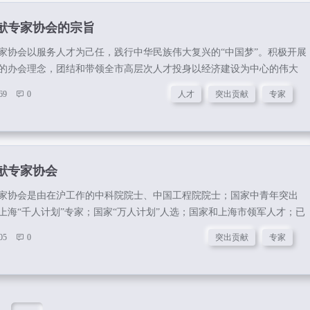
献专家协会的宗旨
家协会以服务人才为己任，践行中华民族伟大复兴的“中国梦”。积极开展
的办会理念，团结和带领全市高层次人才投身以经济建设为中心的伟大
术是第一生产力和人才资源是第一资源的思想，推动实施科教兴市战
69
0
人才
突出贡献
专家
和可持续发展战略。积极支持和参与具有全球影响力的科技创新中心的
层次人才对经济社会发展的意愿，维护高层次人才的合法权益，推动上
设、政治建设、文化建设、社会建设和生态文明建设。密切联系，增进
化服务;开展国际交流，传递全球信...
献专家协会
家协会是由在沪工作的中科院院士、中国工程院院士；国家中青年突出
上海“千人计划”专家；国家“万人计划”人选；国家和上海市领军人才；已
录的专家；中共上海市委组织部直接掌握和联系的高级专家信息库人
05
0
突出贡献
专家
(大口)、中央部委(直属)驻沪机构、部队在沪单位或其他在沪单位(局以
资源和社会保障部门推荐产生的高层次人才为主体，自愿组成的专业性的
法人。上海市突出贡献专家协会下属专业委员会：上海市突出贡献专家
上海市突出贡献专家协会...