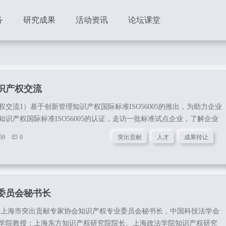
务
研究成果
活动资讯
论坛课堂
识产权交流
交流1）基于创新管理知识产权国际标准ISO56005的推出，为助力企业
识产权国际标准ISO56005的认证，走访一批标准试点企业，了解企业
的问题。2）预计十月份，筹备一次ChatGPT及元宇宙和区块链主题的沙
59
0
突出贡献
人才
成果转让
，我们将在各行业各领域中招募优秀人才加入我们专委会成为我们的会
业、知识产权/法律专业服务机构、投融资机构等多方资源相互协作的生
委员会秘书长
：上海市突出贡献专家协会知识产权专业委员会秘书长，中国科技法学会
学院教授；上海东方知识产权研究院院长、上海政法学院知识产权研究