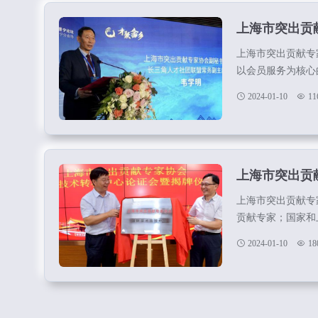
上海市突出贡
上海市突出贡献专
以会员服务为核心
事业，树立科学技
2024-01-10
11
略、人才强市战略
建设。反映各类高
海社会主义经济建
沟通，营造氛围，强
上海市突出贡
上海市突出贡献专
贡献专家；国家和
经入选中央联系名
2024-01-10
18
员；各区县、委办
上)党组织、人力
非营利性社会团体
协会环境专业委员会