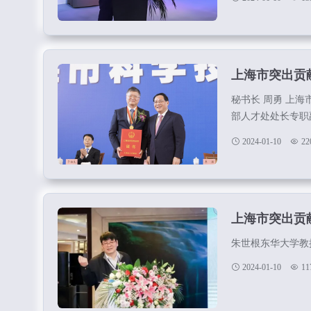
上海市突出贡
秘书长 周勇 上
部人才处处长专职
海市教卫工作党委
2024-01-10
22
员毛俊中共上海市
处长厉 强 上海
长杨增金中共上海
部管...
上海市突出贡
朱世根东华大学教授.
2024-01-10
11