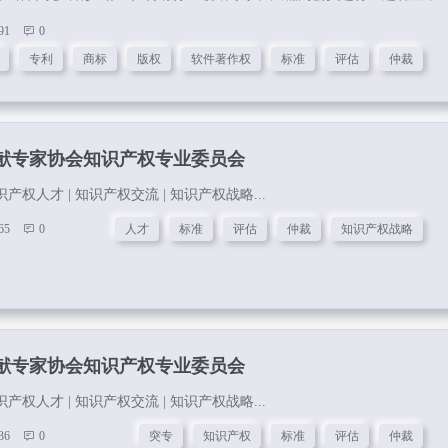
认知和格局。2）举办主题行业、社会热点的沙龙活动，为会员提供更多
91
0
3）参观走访会员企业或行业标杆企业，调研企业在发展中遇到的知识产
专利
商标
版权
软件著作权
标准
评估
仲裁
知识产权培训活动，以提升知识产权工作者的专业能力。5）与政府或其
办相关活动，增进与政府或其它社会组织的交流，为会员提供更多广泛
资源。...
献专家协会知识产权专业委员会
识产权人才 | 知识产权交流 | 知识产权战略...
65
0
人才
标准
评估
仲裁
知识产权战略
献专家协会知识产权专业委员会
识产权人才 | 知识产权交流 | 知识产权战略...
36
0
突专
知识产权
标准
评估
仲裁